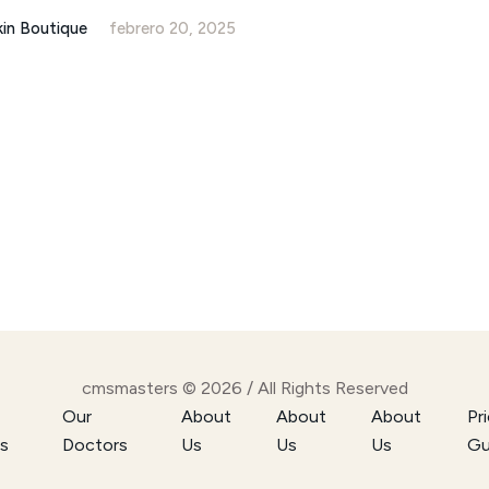
kin Boutique
febrero 20, 2025
cmsmasters © 2026 / All Rights Reserved
Our
About
About
About
Pr
s
Doctors
Us
Us
Us
Gu