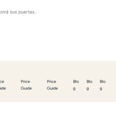
rirá sus puertas.
ice
Price
Price
Blo
Blo
Blo
ide
Guide
Guide
g
g
g